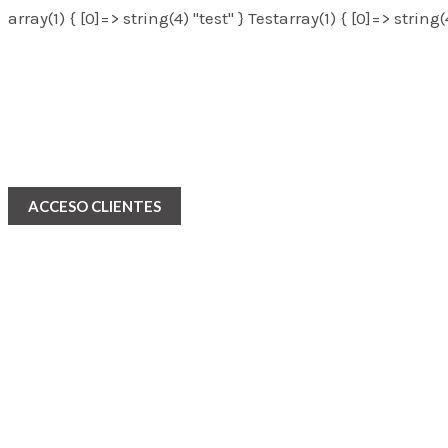
array(1) { [0]=> string(4) "test" } Testarray(1) { [0]=> string(
ACCESO CLIENTES