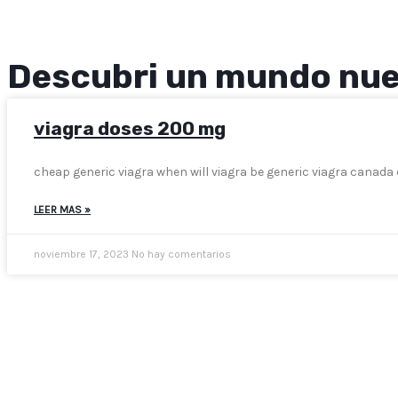
Descubri un mundo nu
viagra doses 200 mg
cheap generic viagra when will viagra be generic viagra canad
LEER MAS »
noviembre 17, 2023
No hay comentarios