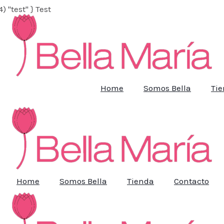
Ir
4) "test" } Test
al
contenido
Home
Somos Bella
Ti
Home
Somos Bella
Tienda
Contacto