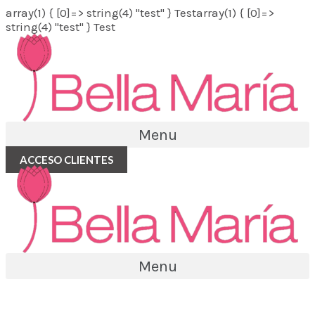
array(1) { [0]=> string(4) "test" } Testarray(1) { [0]=>
Ir
string(4) "test" } Test
al
contenido
Menu
ACCESO CLIENTES
Menu