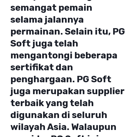
semangat pemain
selama jalannya
permainan. Selain itu, PG
Soft juga telah
mengantongi beberapa
sertifikat dan
penghargaan. PG Soft
juga merupakan supplier
terbaik yang telah
digunakan di seluruh
wilayah Asia. Walaupun